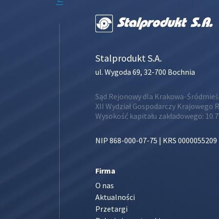
Stalprodukt S.A.
ul. Wygoda 69, 32-700 Bochnia
Sąd Rejonowy dla Krakowa-Śródmieśc
XII Wydział Gospodarczy Krajowego 
Wysokość kapitału zakładowego: 10.
NIP 868-000-07-75 | KRS 0000055209
Firma
O nas
Aktualności
Przetargi