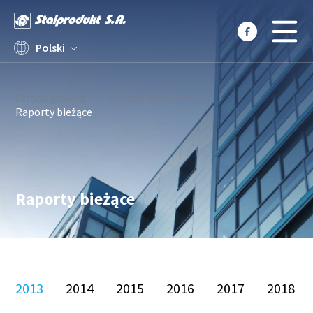
Polski
O nas
Strona główna
Relacje inwestorskie
Raporty bieżące
Oferta
Relacje inwestorskie
Aktualności
Projekty UE
Raporty bieżące
OSD
Kariera
Kontakt
2013
2014
2015
2016
2017
2018