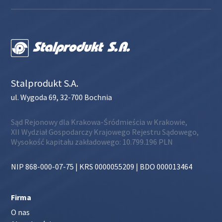
Stalprodukt S.A.
ul. Wygoda 69, 32-700 Bochnia
Sąd Rejonowy dla Krakowa-Śródmieścia w Krakowie,
XII Wydział Gospodarczy Krajowego Rejestru Sądowego,
Wysokość kapitału zakładowego: 10.799.196 PLN
NIP 868-000-07-75 | KRS 0000055209 | BDO 000013464
Firma
O nas