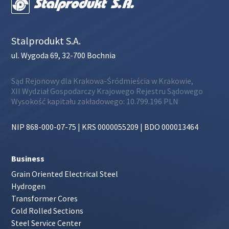
Stalprodukt S.A.
ul. Wygoda 69, 32-700 Bochnia
Sąd Rejonowy dla Krakowa-Śródmieścia w Krakowie,
XII Wydział Gospodarczy Krajowego Rejestru Sądowego
Wysokość kapitału zakładowego: 10.799.196 PLN
NIP 868-000-07-75 | KRS 0000055209 | BDO 000013464
Business
Grain Oriented Electrical Steel
Hydrogen
Transformer Cores
Cold Rolled Sections
Steel Service Center